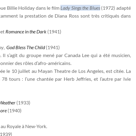
ue Billie Holiday dans le film
Lady Sings the Blues
(1972) adapté
tamment la prestation de Diana Ross sont très critiqués dans
et
Romance in the Dark
(1941)
oy
,
God Bless The Child
(1941)
. Il s’agit du groupe mené par Canada Lee qui a été musicien,
onnier des rôles d’afro-américains.
éée le 10 juillet au Mayan Theatre de Los Angeles, est citée. La
78 tours : l’une chantée par Herb Jeffries, et l’autre par Ivie
Weather
(1933)
more
(1940)
e au Royale à New-York.
1939)