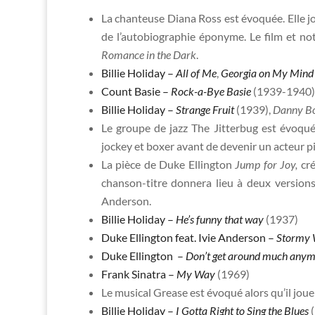
La chanteuse Diana Ross est évoquée. Elle jo
de l’autobiographie éponyme. Le film et no
Romance in the Dark
.
Billie Holiday –
All of Me
,
Georgia on My Mind
Count Basie –
Rock-a-Bye Basie
(1939-1940)
Billie Holiday –
Strange Fruit
(1939),
Danny B
Le groupe de jazz The Jitterbug est évoqué
jockey et boxer avant de devenir un acteur pi
La pièce de Duke Ellington
Jump for Joy,
cr
chanson-titre donnera lieu à deux versions 
Anderson.
Billie Holiday –
He’s funny that way
(1937)
Duke Ellington feat. Ivie Anderson –
Stormy 
Duke Ellington –
Don’t get around much any
Frank Sinatra –
My Way
(1969)
Le musical Grease est évoqué alors qu’il jou
Billie Holiday –
I Gotta Right to Sing the Blues
(