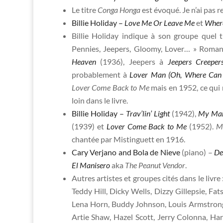
Le titre
Conga Honga
est évoqué. Je n’ai pas 
Billie Holiday –
Love Me Or Leave Me
et
Where
Billie Holiday indique à son groupe quel t
Pennies, Jeepers, Gloomy, Lover… » Roma
Heaven
(1936), Jeepers à
Jeepers Creeper
probablement à
Lover Man (Oh, Where Can
Lover Come Back to Me
mais en 1952, ce qui r
loin dans le livre.
Billie Holiday –
Trav’lin’ Light
(1942),
My Ma
(1939) et
Lover Come Back to Me
(1952).
M
chantée par Mistinguett en 1916.
Cary Verjano and Bola de Nieve
(piano) –
De
El Manisero
aka
The Peanut Vendor
.
Autres artistes et groupes cités dans le livr
Teddy Hill, Dicky Wells, Dizzy Gillepsie, Fat
Lena Horn, Buddy Johnson, Louis Armstron
Artie Shaw, Hazel Scott, Jerry Colonna, Har