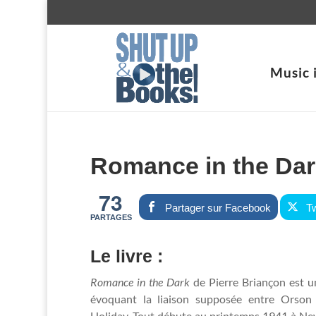
Music 
Romance in the Dar
73
Partager sur Facebook
Tw
PARTAGES
Le livre :
Romance in the Dark
de Pierre Briançon est un
évoquant la liaison supposée entre Orson 
Holiday. Tout débute au printemps 1941 à New