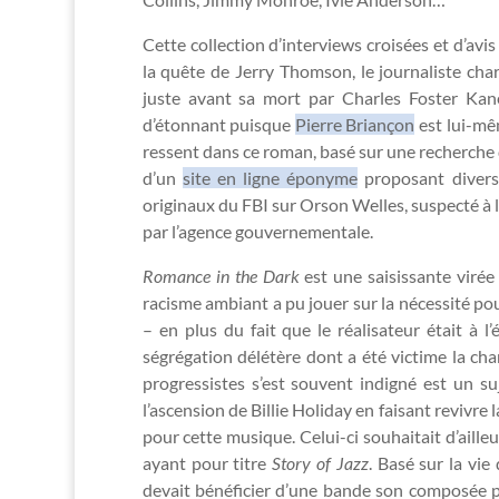
Cette collection d’interviews croisées et d’avis
la quête de Jerry Thomson, le journaliste cha
juste avant sa mort par Charles Foster Kan
d’étonnant puisque
Pierre Briançon
est lui-mê
ressent dans ce roman, basé sur une recherche 
d’un
site en ligne éponyme
proposant divers 
originaux du FBI sur Orson Welles, suspecté à
par l’agence gouvernementale.
Romance in the Dark
est une saisissante viré
racisme ambiant a pu jouer sur la nécessité pou
– en plus du fait que le réalisateur était à l
ségrégation délétère dont a été victime la cha
progressistes s’est souvent indigné est un 
l’ascension de Billie Holiday en faisant revivre 
pour cette musique. Celui-ci souhaitait d’aille
ayant pour titre
Story of Jazz
. Basé sur la vie
devait bénéficier d’une bande son composée par