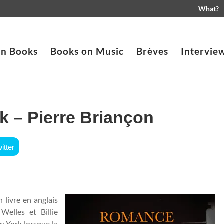
What?
in Books
Books on Music
Brèves
Intervie
k – Pierre Briançon
itter
 livre en anglais
Welles et Billie
 York lorsque la