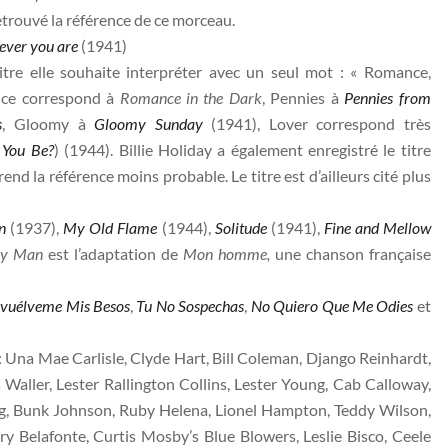
retrouvé la référence de ce morceau.
ver you are
(1941)
itre elle souhaite interpréter avec un seul mot : « Romance,
nce correspond à
Romance in the Dark
, Pennies à
Pennies from
s
, Gloomy à
Gloomy Sunday
(1941), Lover correspond très
 You Be?
) (1944). Billie Holiday a également enregistré le titre
end la référence moins probable. Le titre est d’ailleurs cité plus
n
(1937),
My Old Flame
(1944),
Solitude
(1941),
Fine and Mellow
y Man
est l’adaptation de
Mon homme,
une chanson française
vuélveme Mis Besos
,
Tu No Sospechas
,
No Quiero Que Me Odies
et
e : Una Mae Carlisle, Clyde Hart, Bill Coleman, Django Reinhardt,
s Waller, Lester Rallington Collins, Lester Young, Cab Calloway,
g, Bunk Johnson, Ruby Helena, Lionel Hampton, Teddy Wilson,
ry Belafonte, Curtis Mosby’s Blue Blowers, Leslie Bisco, Ceele