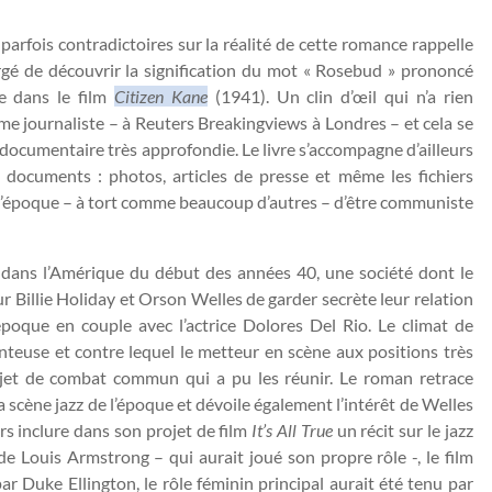
 parfois contradictoires sur la réalité de cette romance rappelle
rgé de découvrir la signification du mot « Rosebud » prononcé
e dans le film
Citizen Kane
(1941). Un clin d’œil qui n’a rien
me journaliste – à Reuters Breakingviews à Londres – et cela se
documentaire très approfondie. Le livre s’accompagne d’ailleurs
documents : photos, articles de presse et même les fichiers
 l’époque – à tort comme beaucoup d’autres – d’être communiste
e dans l’Amérique du début des années 40, une société dont le
r Billie Holiday et Orson Welles de garder secrète leur relation
’époque en couple avec l’actrice Dolores Del Rio. Le climat de
nteuse et contre lequel le metteur en scène aux positions très
sujet de combat commun qui a pu les réunir. Le roman retrace
la scène jazz de l’époque et dévoile également l’intérêt de Welles
urs inclure dans son projet de film
It’s All True
un récit sur le jazz
 de Louis Armstrong – qui aurait joué son propre rôle -, le film
 Duke Ellington, le rôle féminin principal aurait été tenu par