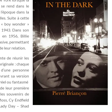
se rend dans le
 l’époque dans la
es. Suite à cette
le « boy wonder »
té 1943. Dans son
 en 1956, Billie
asive, permettant
e leur relation.
nte de réunir les
riginale : chaque
 d’une personne
ivrant sa version
 réel ou fantasmé
 de leur première
les souvenirs de
Moss, Cy Endfield
 Lady Day – Shad