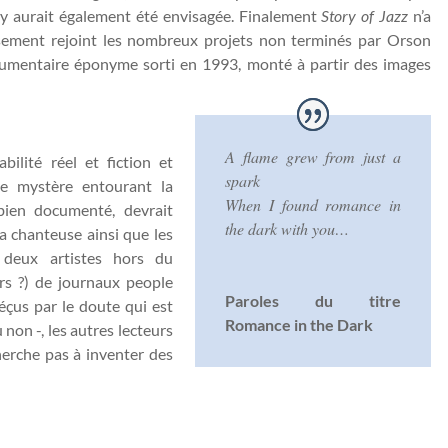
iday aurait également été envisagée. Finalement
Story of Jazz
n’a
ement rejoint les nombreux projets non terminés par Orson
ocumentaire éponyme sorti en 1993, monté à partir des images
A flame grew from just a
ilité réel et fiction et
spark
le mystère entourant la
When I found romance in
bien documenté, devrait
the dark with you…
la chanteuse ainsi que les
s deux artistes hors du
s ?) de journaux people
Paroles du titre
çus par le doute qui est
Romance in the Dark
non -, les autres lecteurs
cherche pas à inventer des