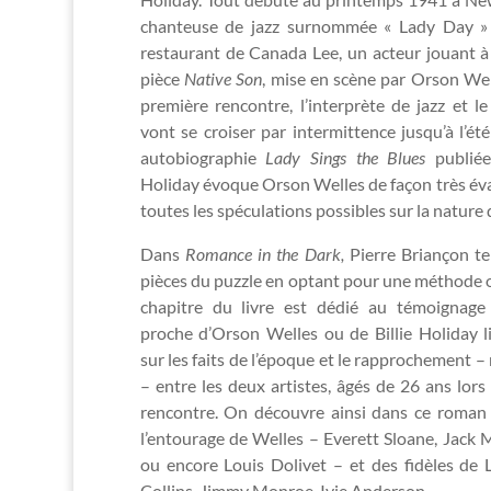
chanteuse de jazz surnommée « Lady Day » 
restaurant de Canada Lee, un acteur jouant à
pièce
Native Son
, mise en scène par Orson Well
première rencontre, l’interprète de jazz et 
vont se croiser par intermittence jusqu’à l’é
autobiographie
Lady Sings the Blues
publiée
Holiday évoque Orson Welles de façon très év
toutes les spéculations possibles sur la nature d
Dans
Romance in the Dark,
Pierre Briançon te
pièces du puzzle en optant pour une méthode o
chapitre du livre est dédié au témoignage
proche d’Orson Welles ou de Billie Holiday l
sur les faits de l’époque et le rapprochement –
– entre les deux artistes, âgés de 26 ans lors
rencontre. On découvre ainsi dans ce roman 
l’entourage de Welles – Everett Sloane, Jack 
ou encore Louis Dolivet – et des fidèles de
Collins, Jimmy Monroe, Ivie Anderson…