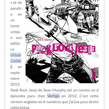
s et de
paraîtr
e en
un
tome
uniqu
e aux
éditio
ns
Urban
Comic
s
en
septe
mbre
2013,
Punk Rock Jesus
de Sean Murphy est un comics en 6
épisodes paru chez
Vertigo
en 2012. C’est cette
version anglaise en 6 numéros que j’ai lue pour écrire
cette brève.