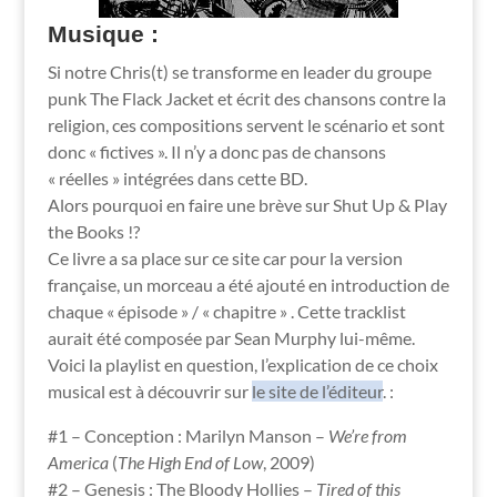
Musique :
Si notre Chris(t) se transforme en leader du groupe
punk The Flack Jacket et écrit des chansons contre la
religion, ces compositions servent le scénario et sont
donc « fictives ». Il n’y a donc pas de chansons
« réelles » intégrées dans cette BD.
Alors pourquoi en faire une brève sur Shut Up & Play
the Books !?
Ce livre a sa place sur ce site car pour la version
française, un morceau a été ajouté en introduction de
chaque « épisode » / « chapitre » . Cette tracklist
aurait été composée par Sean Murphy lui-même.
Voici la playlist en question, l’explication de ce choix
musical est à découvrir sur
le site de l’éditeur
. :
#1 – Conception : Marilyn Manson –
We’re from
America
(
The High End of Low
, 2009)
#2 – Genesis : The Bloody Hollies –
Tired of this