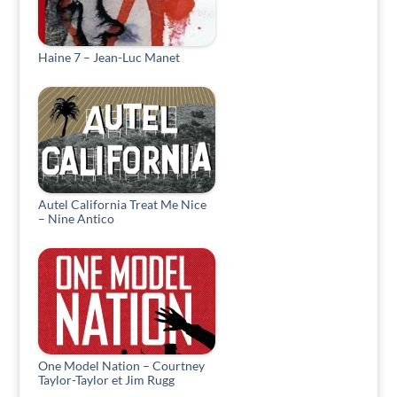
Haine 7 – Jean-Luc Manet
Autel California Treat Me Nice
– Nine Antico
One Model Nation – Courtney
Taylor-Taylor et Jim Rugg