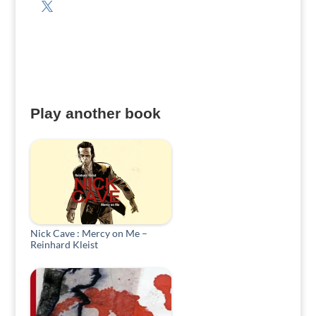
Play another book
Nick Cave : Mercy on Me –
Reinhard Kleist