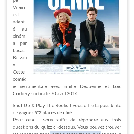
Vilain
est
adapt
é au
ciném
a par
Lucas
Belvau
x.
Cette
coméd
ie sentimentale avec Emilie Dequenne et Loïc
Corbery, sortira le 30 avril 2014.
Shut Up & Play The Books ! vous offre la possibilité
de
gagner 5*2 places de ciné
.
Pour cela il vous suffit de répondre aux trois
questions du quizz ci-dessous. Vous pouvez trouver
les réponses dans
l’article consacré au livre
et dans la