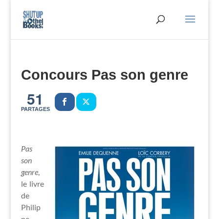
Concours Pas son genre
51
PARTAGES
Pas
son
genre
,
le livre
de
Philip
pe