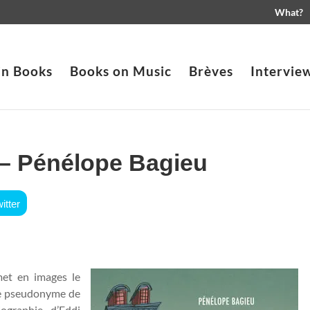
What?
in Books
Books on Music
Brèves
Intervie
 – Pénélope Bagieu
itter
met en images le
le pseudonyme de
ographie d’Eddi