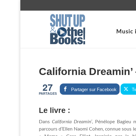
Music 
California Dreamin’
27
Partager sur Facebook
Tw
PARTAGES
Le livre :
Dans
California Dreamin’
, Pénélope Bagieu 
parcours d’Ellen Naomi Cohen, connue sous 
« Mama » Cass Elliot. Inspirée par la bi