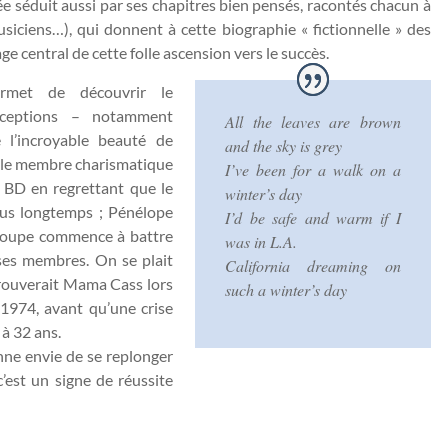
 séduit aussi par ses chapitres bien pensés, racontés chacun à
musiciens…), qui donnent à cette biographie « fictionnelle » des
 central de cette folle ascension vers le succès.
rmet de découvrir le
éceptions – notamment
All the leaves are brown
l’incroyable beauté de
and the sky is grey
 le membre charismatique
I’ve been for a walk on a
BD en regrettant que le
winter’s day
us longtemps ; Pénélope
I’d be safe and warm if I
 groupe commence à battre
was in L.A.
 ses membres. On se plait
California dreaming on
trouverait Mama Cass lors
such a winter’s day
 1974, avant qu’une crise
à 32 ans.
ne envie de se replonger
’est un signe de réussite