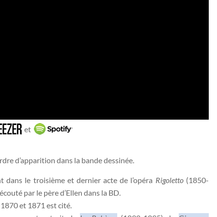
et
ordre d’apparition dans la bande dessinée.
nt dans le troisième et dernier acte de l’opéra
Rigoletto
(1850-
écouté par le père d’Ellen dans la BD.
1870 et 1871 est cité.