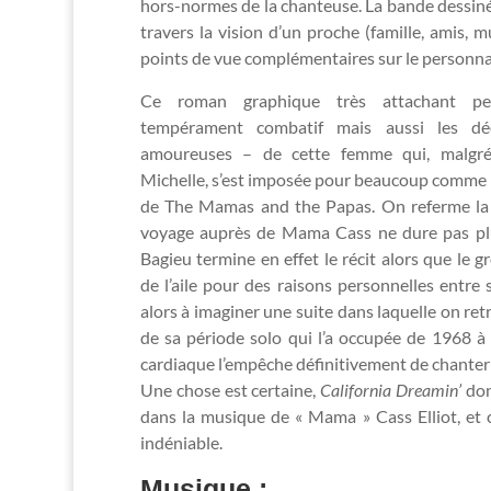
hors-normes de la chanteuse. La bande dessinée
travers la vision d’un proche (famille, amis, 
points de vue complémentaires sur le personnage
Ce roman graphique très attachant pe
tempérament combatif mais aussi les d
amoureuses – de cette femme qui, malgré 
Michelle, s’est imposée pour beaucoup comme
de The Mamas and the Papas. On referme la 
voyage auprès de Mama Cass ne dure pas pl
Bagieu termine en effet le récit alors que le
de l’aile pour des raisons personnelles entre
alors à imaginer une suite dans laquelle on re
de sa période solo qui l’a occupée de 1968 à
cardiaque l’empêche définitivement de chanter 
Une chose est certaine,
California Dreamin’
don
dans la musique de « Mama » Cass Elliot, et c
indéniable.
Musique :