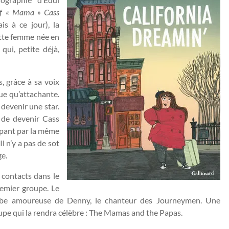
of « Mama » Cass
s à ce jour), la
cette femme née en
qui, petite déjà,
, grâce à sa voix
ue qu’attachante.
devenir une star.
 de devenir Cass
ppant par la même
l n’y a pas de sot
e.
 contacts dans le
remier groupe. Le
ombe amoureuse de Denny, le chanteur des Journeymen. Une
oupe qui la rendra célèbre : The Mamas and the Papas.