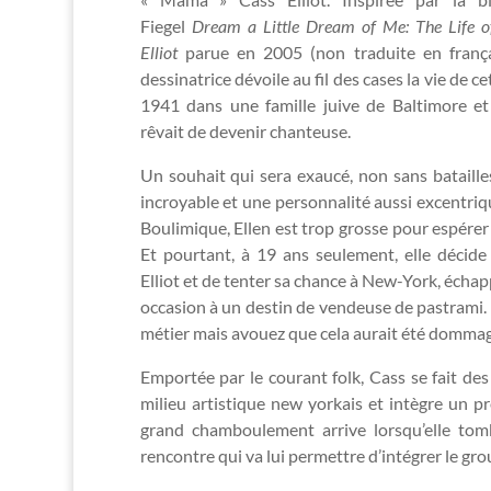
Fiegel
Dream a Little Dream of Me: The Life 
Elliot
parue en 2005 (non traduite en françai
dessinatrice dévoile au fil des cases la vie de 
1941 dans une famille juive de Baltimore et 
rêvait de devenir chanteuse.
Un souhait qui sera exaucé, non sans batailles
incroyable et une personnalité aussi excentriq
Boulimique, Ellen est trop grosse pour espérer 
Et pourtant, à 19 ans seulement, elle décide
Elliot et de tenter sa chance à New-York, écha
occasion à un destin de vendeuse de pastrami. I
métier mais avouez que cela aurait été dommag
Emportée par le courant folk, Cass se fait des
milieu artistique new yorkais et intègre un p
grand chamboulement arrive lorsqu’elle t
rencontre qui va lui permettre d’intégrer le gr